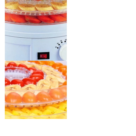
Mattørker
1
anmeldelse
9 på lager
Leveringstid: 2-5
virkedager
469,00 kr
399,00 kr