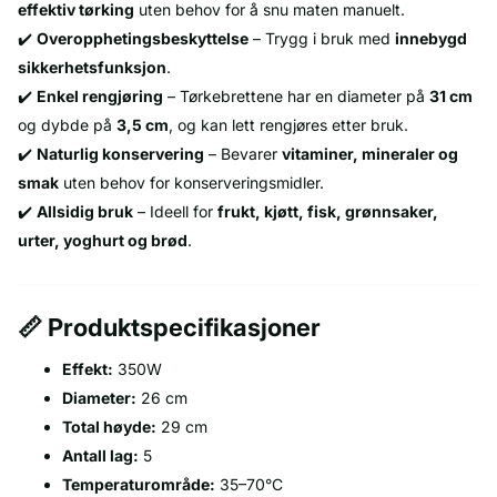
effektiv tørking
uten behov for å snu maten manuelt.
✔️
Overopphetingsbeskyttelse
– Trygg i bruk med
innebygd
sikkerhetsfunksjon
.
✔️
Enkel rengjøring
– Tørkebrettene har en diameter på
31 cm
og dybde på
3,5 cm
, og kan lett rengjøres etter bruk.
✔️
Naturlig konservering
– Bevarer
vitaminer, mineraler og
smak
uten behov for konserveringsmidler.
✔️
Allsidig bruk
– Ideell for
frukt, kjøtt, fisk, grønnsaker,
urter, yoghurt og brød
.
📏 Produktspecifikasjoner
Effekt:
350W
Diameter:
26 cm
Total høyde:
29 cm
Antall lag:
5
Temperaturområde:
35–70°C