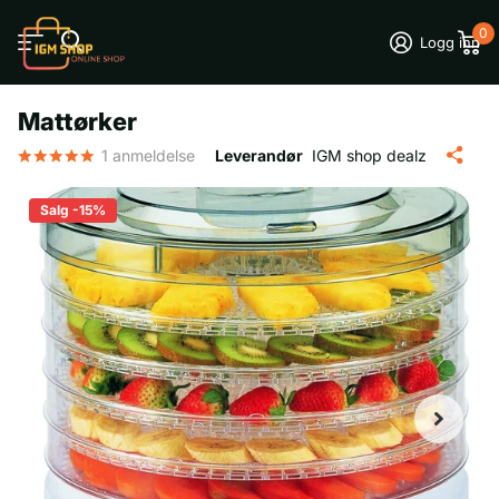
0
Logg inn
Mattørker
1
anmeldelse
Leverandør
IGM shop dealz
Salg -15%