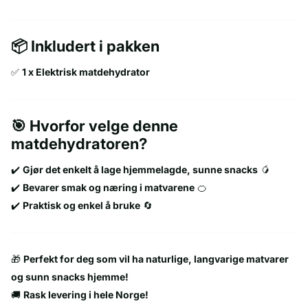
📦 Inkludert i pakken
✅
1 x Elektrisk matdehydrator
🎯 Hvorfor velge denne
matdehydratoren?
✔️
Gjør det enkelt å lage hjemmelagde, sunne snacks
🥭
✔️
Bevarer smak og næring i matvarene
🍊
✔️
Praktisk og enkel å bruke
🔄
🎁
Perfekt for deg som vil ha naturlige, langvarige matvarer
og sunn snacks hjemme!
🚚
Rask levering i hele Norge!