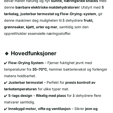
Bevar maten naturlig og nyt
sunne, næringsrike snacks
med
denne
bærbare elektriske matdehydratoren
! Utstyrt med
5
tørkelag, justerbar termostat og Flow-Drying-system
, gir
denne maskinen deg muligheten til å dehydrere
frukt,
grønnsaker, kjøtt, urter og mer
, samtidig som den
opprettholder essensielle næringsstoffer.
🔹 Hovedfunksjoner
✔️
Flow-Drying System
– Fjerner fuktighet jevnt med
temperaturer fra
35–70°C
, hemmer bakterievekst og forlenger
matens holdbarhet.
✔️
Justerbar termostat
– Perfekt for
presis kontroll av
tørketemperaturen
for ulike typer mat.
✔️
5-lags design
–
Rikelig med plass
for å dehydrere flere
matvarer samtidig.
✔️
Innebygd motor, vifte og ventilasjon
– Sikrer
jevn og